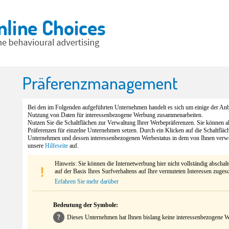
Präferenzmanagement
Bei den im Folgenden aufgeführten Unternehmen handelt es sich um einige der Anbi
Nutzung von Daten für interessenbezogene Werbung zusammenarbeiten.
Nutzen Sie die Schaltflächen zur Verwaltung Ihrer Werbepräferenzen. Sie können 
Präferenzen für einzelne Unternehmen setzen. Durch ein Klicken auf die Schaltfläc
Unternehmen und dessen interessenbezogenen Werbestatus in dem von Ihnen verw
unsere
Hilfeseite
auf.
Hinweis: Sie können die Internetwerbung hier nicht vollständig abschal
auf der Basis Ihres Surfverhaltens auf Ihre vermuteten Interessen zuges
Erfahren Sie mehr darüber
Bedeutung der Symbole:
Dieses Unternehmen hat Ihnen bislang keine interessenbezogene We