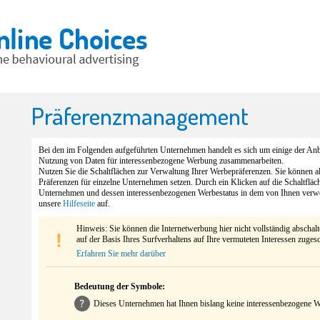
Präferenzmanagement
Bei den im Folgenden aufgeführten Unternehmen handelt es sich um einige der Anbi
Nutzung von Daten für interessenbezogene Werbung zusammenarbeiten.
Nutzen Sie die Schaltflächen zur Verwaltung Ihrer Werbepräferenzen. Sie können 
Präferenzen für einzelne Unternehmen setzen. Durch ein Klicken auf die Schaltfläc
Unternehmen und dessen interessenbezogenen Werbestatus in dem von Ihnen verw
unsere
Hilfeseite
auf.
Hinweis: Sie können die Internetwerbung hier nicht vollständig abschal
auf der Basis Ihres Surfverhaltens auf Ihre vermuteten Interessen zuges
Erfahren Sie mehr darüber
Bedeutung der Symbole:
Dieses Unternehmen hat Ihnen bislang keine interessenbezogene We