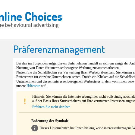
Präferenzmanagement
Bei den im Folgenden aufgeführten Unternehmen handelt es sich um einige der Anbi
Nutzung von Daten für interessenbezogene Werbung zusammenarbeiten.
Nutzen Sie die Schaltflächen zur Verwaltung Ihrer Werbepräferenzen. Sie können 
Präferenzen für einzelne Unternehmen setzen. Durch ein Klicken auf die Schaltfläc
Unternehmen und dessen interessenbezogenen Werbestatus in dem von Ihnen verw
unsere
Hilfeseite
auf.
Hinweis: Sie können die Internetwerbung hier nicht vollständig abschal
auf der Basis Ihres Surfverhaltens auf Ihre vermuteten Interessen zuges
Erfahren Sie mehr darüber
Bedeutung der Symbole:
Dieses Unternehmen hat Ihnen bislang keine interessenbezogene We