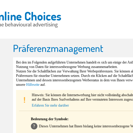
Präferenzmanagement
Bei den im Folgenden aufgeführten Unternehmen handelt es sich um einige der Anbi
Nutzung von Daten für interessenbezogene Werbung zusammenarbeiten.
Nutzen Sie die Schaltflächen zur Verwaltung Ihrer Werbepräferenzen. Sie können 
Präferenzen für einzelne Unternehmen setzen. Durch ein Klicken auf die Schaltfläc
Unternehmen und dessen interessenbezogenen Werbestatus in dem von Ihnen verw
unsere
Hilfeseite
auf.
Hinweis: Sie können die Internetwerbung hier nicht vollständig abschal
auf der Basis Ihres Surfverhaltens auf Ihre vermuteten Interessen zuges
Erfahren Sie mehr darüber
Bedeutung der Symbole:
Dieses Unternehmen hat Ihnen bislang keine interessenbezogene We