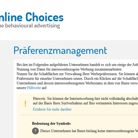
Präferenzmanagement
Bei den im Folgenden aufgeführten Unternehmen handelt es sich um einige der Anbi
Nutzung von Daten für interessenbezogene Werbung zusammenarbeiten.
Nutzen Sie die Schaltflächen zur Verwaltung Ihrer Werbepräferenzen. Sie können 
Präferenzen für einzelne Unternehmen setzen. Durch ein Klicken auf die Schaltfläc
Unternehmen und dessen interessenbezogenen Werbestatus in dem von Ihnen verw
unsere
Hilfeseite
auf.
Hinweis: Sie können die Internetwerbung hier nicht vollständig abschal
auf der Basis Ihres Surfverhaltens auf Ihre vermuteten Interessen zuges
Erfahren Sie mehr darüber
Bedeutung der Symbole:
Dieses Unternehmen hat Ihnen bislang keine interessenbezogene We