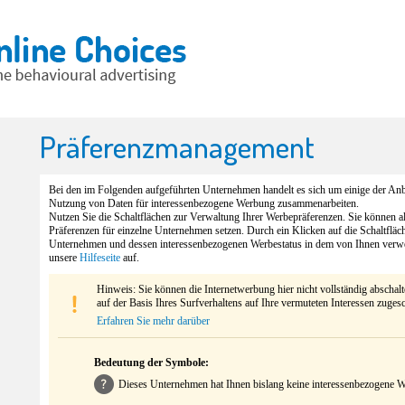
Präferenzmanagement
Bei den im Folgenden aufgeführten Unternehmen handelt es sich um einige der Anbi
Nutzung von Daten für interessenbezogene Werbung zusammenarbeiten.
Nutzen Sie die Schaltflächen zur Verwaltung Ihrer Werbepräferenzen. Sie können 
Präferenzen für einzelne Unternehmen setzen. Durch ein Klicken auf die Schaltfläc
Unternehmen und dessen interessenbezogenen Werbestatus in dem von Ihnen verw
unsere
Hilfeseite
auf.
Hinweis: Sie können die Internetwerbung hier nicht vollständig abschal
auf der Basis Ihres Surfverhaltens auf Ihre vermuteten Interessen zuges
Erfahren Sie mehr darüber
Bedeutung der Symbole:
Dieses Unternehmen hat Ihnen bislang keine interessenbezogene We