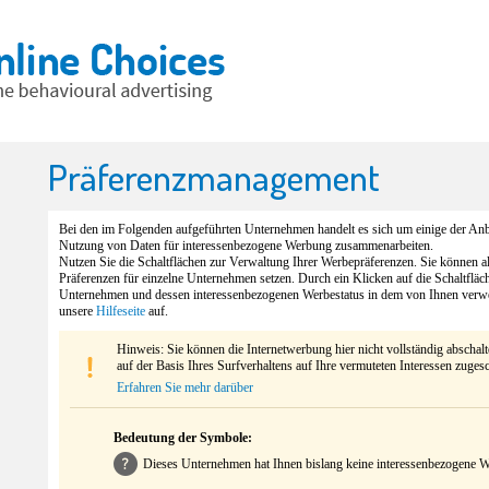
Präferenzmanagement
Bei den im Folgenden aufgeführten Unternehmen handelt es sich um einige der Anbi
Nutzung von Daten für interessenbezogene Werbung zusammenarbeiten.
Nutzen Sie die Schaltflächen zur Verwaltung Ihrer Werbepräferenzen. Sie können 
Präferenzen für einzelne Unternehmen setzen. Durch ein Klicken auf die Schaltfläc
Unternehmen und dessen interessenbezogenen Werbestatus in dem von Ihnen verw
unsere
Hilfeseite
auf.
Hinweis: Sie können die Internetwerbung hier nicht vollständig abschal
auf der Basis Ihres Surfverhaltens auf Ihre vermuteten Interessen zuges
Erfahren Sie mehr darüber
Bedeutung der Symbole:
Dieses Unternehmen hat Ihnen bislang keine interessenbezogene We