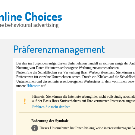
Präferenzmanagement
Bei den im Folgenden aufgeführten Unternehmen handelt es sich um einige der Anbi
Nutzung von Daten für interessenbezogene Werbung zusammenarbeiten.
Nutzen Sie die Schaltflächen zur Verwaltung Ihrer Werbepräferenzen. Sie können 
Präferenzen für einzelne Unternehmen setzen. Durch ein Klicken auf die Schaltfläc
Unternehmen und dessen interessenbezogenen Werbestatus in dem von Ihnen verw
unsere
Hilfeseite
auf.
Hinweis: Sie können die Internetwerbung hier nicht vollständig abschal
auf der Basis Ihres Surfverhaltens auf Ihre vermuteten Interessen zuges
Erfahren Sie mehr darüber
Bedeutung der Symbole:
Dieses Unternehmen hat Ihnen bislang keine interessenbezogene We