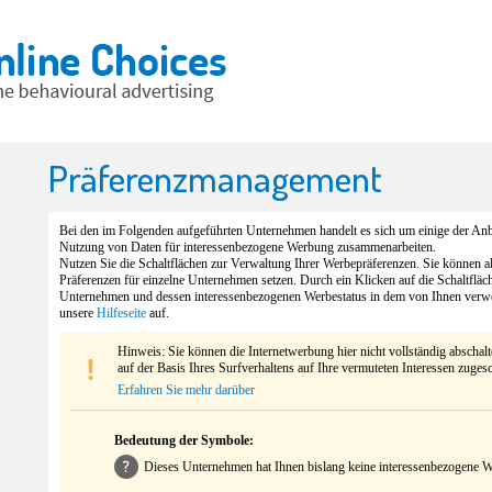
Präferenzmanagement
Bei den im Folgenden aufgeführten Unternehmen handelt es sich um einige der Anbi
Nutzung von Daten für interessenbezogene Werbung zusammenarbeiten.
Nutzen Sie die Schaltflächen zur Verwaltung Ihrer Werbepräferenzen. Sie können 
Präferenzen für einzelne Unternehmen setzen. Durch ein Klicken auf die Schaltfläc
Unternehmen und dessen interessenbezogenen Werbestatus in dem von Ihnen verw
unsere
Hilfeseite
auf.
Hinweis: Sie können die Internetwerbung hier nicht vollständig abschal
auf der Basis Ihres Surfverhaltens auf Ihre vermuteten Interessen zuges
Erfahren Sie mehr darüber
Bedeutung der Symbole:
Dieses Unternehmen hat Ihnen bislang keine interessenbezogene We