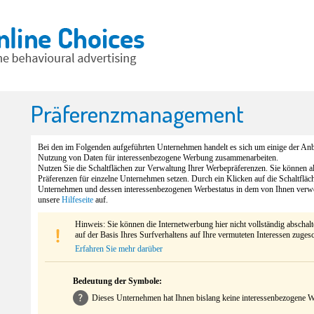
Präferenzmanagement
Bei den im Folgenden aufgeführten Unternehmen handelt es sich um einige der Anbi
Nutzung von Daten für interessenbezogene Werbung zusammenarbeiten.
Nutzen Sie die Schaltflächen zur Verwaltung Ihrer Werbepräferenzen. Sie können 
Präferenzen für einzelne Unternehmen setzen. Durch ein Klicken auf die Schaltfläc
Unternehmen und dessen interessenbezogenen Werbestatus in dem von Ihnen verw
unsere
Hilfeseite
auf.
Hinweis: Sie können die Internetwerbung hier nicht vollständig abschal
auf der Basis Ihres Surfverhaltens auf Ihre vermuteten Interessen zuges
Erfahren Sie mehr darüber
Bedeutung der Symbole:
Dieses Unternehmen hat Ihnen bislang keine interessenbezogene We