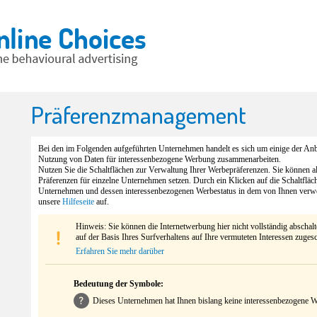
Präferenzmanagement
Bei den im Folgenden aufgeführten Unternehmen handelt es sich um einige der Anbi
Nutzung von Daten für interessenbezogene Werbung zusammenarbeiten.
Nutzen Sie die Schaltflächen zur Verwaltung Ihrer Werbepräferenzen. Sie können 
Präferenzen für einzelne Unternehmen setzen. Durch ein Klicken auf die Schaltfläc
Unternehmen und dessen interessenbezogenen Werbestatus in dem von Ihnen verw
unsere
Hilfeseite
auf.
Hinweis: Sie können die Internetwerbung hier nicht vollständig abschal
auf der Basis Ihres Surfverhaltens auf Ihre vermuteten Interessen zuges
Erfahren Sie mehr darüber
Bedeutung der Symbole:
Dieses Unternehmen hat Ihnen bislang keine interessenbezogene We