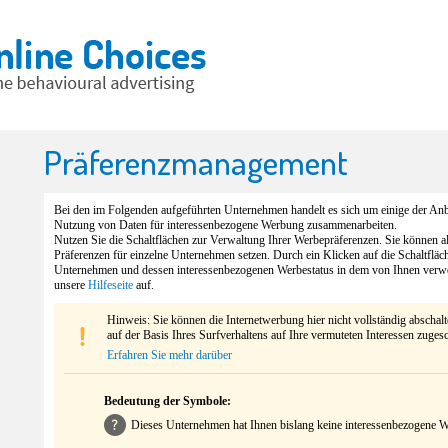
Präferenzmanagement
Bei den im Folgenden aufgeführten Unternehmen handelt es sich um einige der Anbi
Nutzung von Daten für interessenbezogene Werbung zusammenarbeiten.
Nutzen Sie die Schaltflächen zur Verwaltung Ihrer Werbepräferenzen. Sie können 
Präferenzen für einzelne Unternehmen setzen. Durch ein Klicken auf die Schaltfläc
Unternehmen und dessen interessenbezogenen Werbestatus in dem von Ihnen verw
unsere
Hilfeseite
auf.
Hinweis: Sie können die Internetwerbung hier nicht vollständig abschal
auf der Basis Ihres Surfverhaltens auf Ihre vermuteten Interessen zuges
Erfahren Sie mehr darüber
Bedeutung der Symbole:
Dieses Unternehmen hat Ihnen bislang keine interessenbezogene We