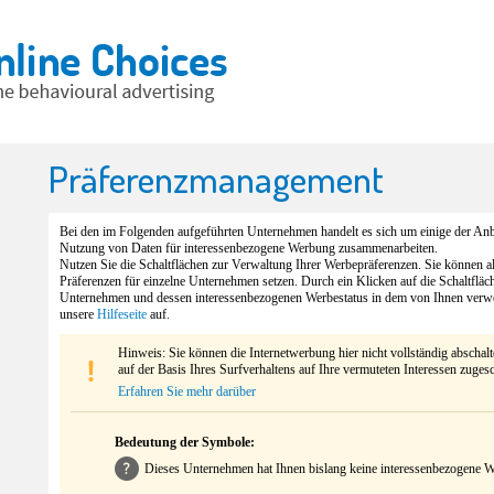
Präferenzmanagement
Bei den im Folgenden aufgeführten Unternehmen handelt es sich um einige der Anbi
Nutzung von Daten für interessenbezogene Werbung zusammenarbeiten.
Nutzen Sie die Schaltflächen zur Verwaltung Ihrer Werbepräferenzen. Sie können 
Präferenzen für einzelne Unternehmen setzen. Durch ein Klicken auf die Schaltfläc
Unternehmen und dessen interessenbezogenen Werbestatus in dem von Ihnen verw
unsere
Hilfeseite
auf.
Hinweis: Sie können die Internetwerbung hier nicht vollständig abschal
auf der Basis Ihres Surfverhaltens auf Ihre vermuteten Interessen zuges
Erfahren Sie mehr darüber
Bedeutung der Symbole:
Dieses Unternehmen hat Ihnen bislang keine interessenbezogene We