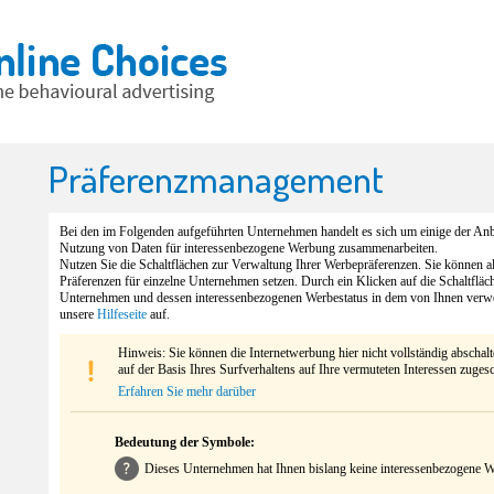
Präferenzmanagement
Bei den im Folgenden aufgeführten Unternehmen handelt es sich um einige der Anbi
Nutzung von Daten für interessenbezogene Werbung zusammenarbeiten.
Nutzen Sie die Schaltflächen zur Verwaltung Ihrer Werbepräferenzen. Sie können 
Präferenzen für einzelne Unternehmen setzen. Durch ein Klicken auf die Schaltfläc
Unternehmen und dessen interessenbezogenen Werbestatus in dem von Ihnen verw
unsere
Hilfeseite
auf.
Hinweis: Sie können die Internetwerbung hier nicht vollständig abschal
auf der Basis Ihres Surfverhaltens auf Ihre vermuteten Interessen zuges
Erfahren Sie mehr darüber
Bedeutung der Symbole:
Dieses Unternehmen hat Ihnen bislang keine interessenbezogene We