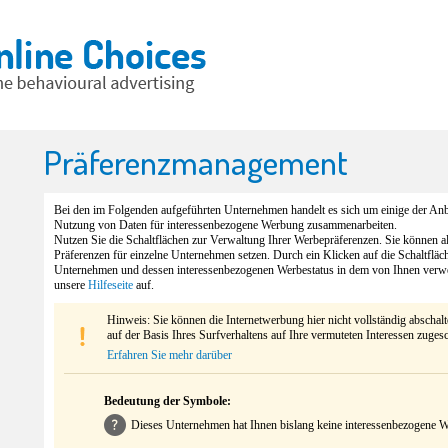
Präferenzmanagement
Bei den im Folgenden aufgeführten Unternehmen handelt es sich um einige der Anbi
Nutzung von Daten für interessenbezogene Werbung zusammenarbeiten.
Nutzen Sie die Schaltflächen zur Verwaltung Ihrer Werbepräferenzen. Sie können 
Präferenzen für einzelne Unternehmen setzen. Durch ein Klicken auf die Schaltfläc
Unternehmen und dessen interessenbezogenen Werbestatus in dem von Ihnen verw
unsere
Hilfeseite
auf.
Hinweis: Sie können die Internetwerbung hier nicht vollständig abschal
auf der Basis Ihres Surfverhaltens auf Ihre vermuteten Interessen zuges
Erfahren Sie mehr darüber
Bedeutung der Symbole:
Dieses Unternehmen hat Ihnen bislang keine interessenbezogene We