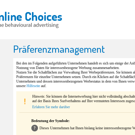
Präferenzmanagement
Bei den im Folgenden aufgeführten Unternehmen handelt es sich um einige der Anbi
Nutzung von Daten für interessenbezogene Werbung zusammenarbeiten.
Nutzen Sie die Schaltflächen zur Verwaltung Ihrer Werbepräferenzen. Sie können 
Präferenzen für einzelne Unternehmen setzen. Durch ein Klicken auf die Schaltfläc
Unternehmen und dessen interessenbezogenen Werbestatus in dem von Ihnen verw
unsere
Hilfeseite
auf.
Hinweis: Sie können die Internetwerbung hier nicht vollständig abschal
auf der Basis Ihres Surfverhaltens auf Ihre vermuteten Interessen zuges
Erfahren Sie mehr darüber
Bedeutung der Symbole:
Dieses Unternehmen hat Ihnen bislang keine interessenbezogene We