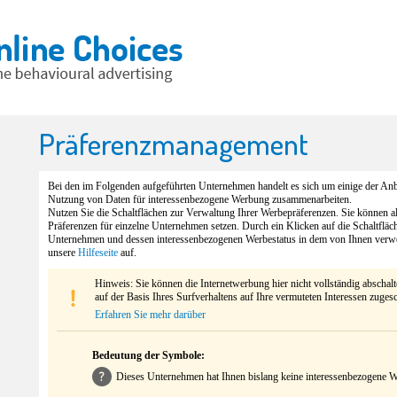
Präferenzmanagement
Bei den im Folgenden aufgeführten Unternehmen handelt es sich um einige der Anbi
Nutzung von Daten für interessenbezogene Werbung zusammenarbeiten.
Nutzen Sie die Schaltflächen zur Verwaltung Ihrer Werbepräferenzen. Sie können 
Präferenzen für einzelne Unternehmen setzen. Durch ein Klicken auf die Schaltfläc
Unternehmen und dessen interessenbezogenen Werbestatus in dem von Ihnen verw
unsere
Hilfeseite
auf.
Hinweis: Sie können die Internetwerbung hier nicht vollständig abschal
auf der Basis Ihres Surfverhaltens auf Ihre vermuteten Interessen zuges
Erfahren Sie mehr darüber
Bedeutung der Symbole:
Dieses Unternehmen hat Ihnen bislang keine interessenbezogene We