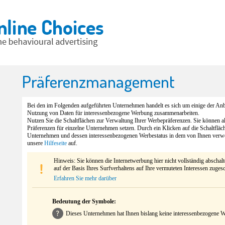
Präferenzmanagement
Bei den im Folgenden aufgeführten Unternehmen handelt es sich um einige der Anbi
Nutzung von Daten für interessenbezogene Werbung zusammenarbeiten.
Nutzen Sie die Schaltflächen zur Verwaltung Ihrer Werbepräferenzen. Sie können 
Präferenzen für einzelne Unternehmen setzen. Durch ein Klicken auf die Schaltfläc
Unternehmen und dessen interessenbezogenen Werbestatus in dem von Ihnen verw
unsere
Hilfeseite
auf.
Hinweis: Sie können die Internetwerbung hier nicht vollständig abschal
auf der Basis Ihres Surfverhaltens auf Ihre vermuteten Interessen zuges
Erfahren Sie mehr darüber
Bedeutung der Symbole:
Dieses Unternehmen hat Ihnen bislang keine interessenbezogene We