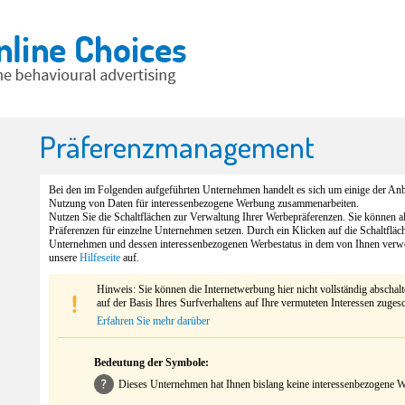
Präferenzmanagement
Bei den im Folgenden aufgeführten Unternehmen handelt es sich um einige der Anbi
Nutzung von Daten für interessenbezogene Werbung zusammenarbeiten.
Nutzen Sie die Schaltflächen zur Verwaltung Ihrer Werbepräferenzen. Sie können 
Präferenzen für einzelne Unternehmen setzen. Durch ein Klicken auf die Schaltfläc
Unternehmen und dessen interessenbezogenen Werbestatus in dem von Ihnen verw
unsere
Hilfeseite
auf.
Hinweis: Sie können die Internetwerbung hier nicht vollständig abschal
auf der Basis Ihres Surfverhaltens auf Ihre vermuteten Interessen zuges
Erfahren Sie mehr darüber
Bedeutung der Symbole:
Dieses Unternehmen hat Ihnen bislang keine interessenbezogene We