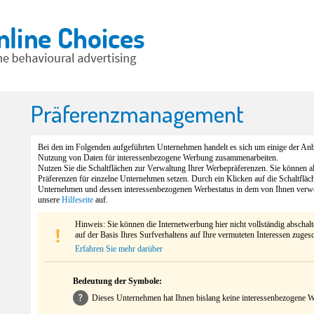
Präferenzmanagement
Bei den im Folgenden aufgeführten Unternehmen handelt es sich um einige der Anbi
Nutzung von Daten für interessenbezogene Werbung zusammenarbeiten.
Nutzen Sie die Schaltflächen zur Verwaltung Ihrer Werbepräferenzen. Sie können 
Präferenzen für einzelne Unternehmen setzen. Durch ein Klicken auf die Schaltfläc
Unternehmen und dessen interessenbezogenen Werbestatus in dem von Ihnen verw
unsere
Hilfeseite
auf.
Hinweis: Sie können die Internetwerbung hier nicht vollständig abschal
auf der Basis Ihres Surfverhaltens auf Ihre vermuteten Interessen zuges
Erfahren Sie mehr darüber
Bedeutung der Symbole:
Dieses Unternehmen hat Ihnen bislang keine interessenbezogene We