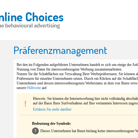
Präferenzmanagement
Bei den im Folgenden aufgeführten Unternehmen handelt es sich um einige der Anbi
Nutzung von Daten für interessenbezogene Werbung zusammenarbeiten.
Nutzen Sie die Schaltflächen zur Verwaltung Ihrer Werbepräferenzen. Sie können 
Präferenzen für einzelne Unternehmen setzen. Durch ein Klicken auf die Schaltfläc
Unternehmen und dessen interessenbezogenen Werbestatus in dem von Ihnen verw
unsere
Hilfeseite
auf.
Hinweis: Sie können die Internetwerbung hier nicht vollständig abschal
auf der Basis Ihres Surfverhaltens auf Ihre vermuteten Interessen zuges
Erfahren Sie mehr darüber
Bedeutung der Symbole:
Dieses Unternehmen hat Ihnen bislang keine interessenbezogene We