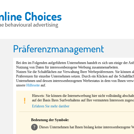
Präferenzmanagement
Bei den im Folgenden aufgeführten Unternehmen handelt es sich um einige der Anbi
Nutzung von Daten für interessenbezogene Werbung zusammenarbeiten.
Nutzen Sie die Schaltflächen zur Verwaltung Ihrer Werbepräferenzen. Sie können 
Präferenzen für einzelne Unternehmen setzen. Durch ein Klicken auf die Schaltfläc
Unternehmen und dessen interessenbezogenen Werbestatus in dem von Ihnen verw
unsere
Hilfeseite
auf.
Hinweis: Sie können die Internetwerbung hier nicht vollständig abschal
auf der Basis Ihres Surfverhaltens auf Ihre vermuteten Interessen zuges
Erfahren Sie mehr darüber
Bedeutung der Symbole:
Dieses Unternehmen hat Ihnen bislang keine interessenbezogene We