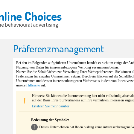
Präferenzmanagement
Bei den im Folgenden aufgeführten Unternehmen handelt es sich um einige der Anbi
Nutzung von Daten für interessenbezogene Werbung zusammenarbeiten.
Nutzen Sie die Schaltflächen zur Verwaltung Ihrer Werbepräferenzen. Sie können 
Präferenzen für einzelne Unternehmen setzen. Durch ein Klicken auf die Schaltfläc
Unternehmen und dessen interessenbezogenen Werbestatus in dem von Ihnen verw
unsere
Hilfeseite
auf.
Hinweis: Sie können die Internetwerbung hier nicht vollständig abschal
auf der Basis Ihres Surfverhaltens auf Ihre vermuteten Interessen zuges
Erfahren Sie mehr darüber
Bedeutung der Symbole:
Dieses Unternehmen hat Ihnen bislang keine interessenbezogene We