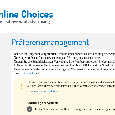
Präferenzmanagement
Bei den im Folgenden aufgeführten Unternehmen handelt es sich um einige der Anbi
Nutzung von Daten für interessenbezogene Werbung zusammenarbeiten.
Nutzen Sie die Schaltflächen zur Verwaltung Ihrer Werbepräferenzen. Sie können 
Präferenzen für einzelne Unternehmen setzen. Durch ein Klicken auf die Schaltfläc
Unternehmen und dessen interessenbezogenen Werbestatus in dem von Ihnen verw
unsere
Hilfeseite
auf.
Hinweis: Sie können die Internetwerbung hier nicht vollständig abschal
auf der Basis Ihres Surfverhaltens auf Ihre vermuteten Interessen zuges
Erfahren Sie mehr darüber
Bedeutung der Symbole:
Dieses Unternehmen hat Ihnen bislang keine interessenbezogene We