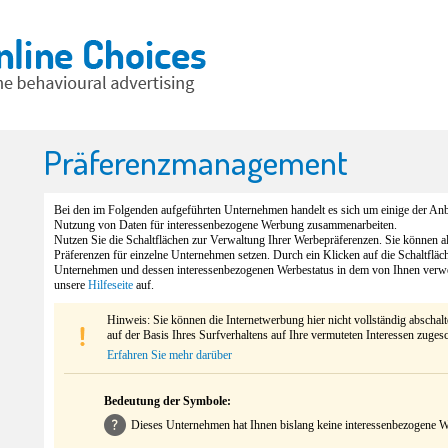
Präferenzmanagement
Bei den im Folgenden aufgeführten Unternehmen handelt es sich um einige der Anbi
Nutzung von Daten für interessenbezogene Werbung zusammenarbeiten.
Nutzen Sie die Schaltflächen zur Verwaltung Ihrer Werbepräferenzen. Sie können 
Präferenzen für einzelne Unternehmen setzen. Durch ein Klicken auf die Schaltfläc
Unternehmen und dessen interessenbezogenen Werbestatus in dem von Ihnen verw
unsere
Hilfeseite
auf.
Hinweis: Sie können die Internetwerbung hier nicht vollständig abschal
auf der Basis Ihres Surfverhaltens auf Ihre vermuteten Interessen zuges
Erfahren Sie mehr darüber
Bedeutung der Symbole:
Dieses Unternehmen hat Ihnen bislang keine interessenbezogene We