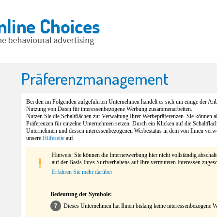
Präferenzmanagement
Bei den im Folgenden aufgeführten Unternehmen handelt es sich um einige der Anbi
Nutzung von Daten für interessenbezogene Werbung zusammenarbeiten.
Nutzen Sie die Schaltflächen zur Verwaltung Ihrer Werbepräferenzen. Sie können 
Präferenzen für einzelne Unternehmen setzen. Durch ein Klicken auf die Schaltfläc
Unternehmen und dessen interessenbezogenen Werbestatus in dem von Ihnen verw
unsere
Hilfeseite
auf.
Hinweis: Sie können die Internetwerbung hier nicht vollständig abschal
auf der Basis Ihres Surfverhaltens auf Ihre vermuteten Interessen zuges
Erfahren Sie mehr darüber
Bedeutung der Symbole:
Dieses Unternehmen hat Ihnen bislang keine interessenbezogene We