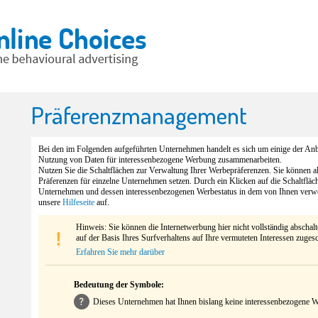
Präferenzmanagement
Bei den im Folgenden aufgeführten Unternehmen handelt es sich um einige der Anbi
Nutzung von Daten für interessenbezogene Werbung zusammenarbeiten.
Nutzen Sie die Schaltflächen zur Verwaltung Ihrer Werbepräferenzen. Sie können 
Präferenzen für einzelne Unternehmen setzen. Durch ein Klicken auf die Schaltfläc
Unternehmen und dessen interessenbezogenen Werbestatus in dem von Ihnen verw
unsere
Hilfeseite
auf.
Hinweis: Sie können die Internetwerbung hier nicht vollständig abschal
auf der Basis Ihres Surfverhaltens auf Ihre vermuteten Interessen zuges
Erfahren Sie mehr darüber
Bedeutung der Symbole:
Dieses Unternehmen hat Ihnen bislang keine interessenbezogene We