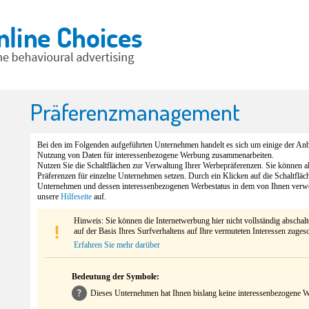
Präferenzmanagement
Bei den im Folgenden aufgeführten Unternehmen handelt es sich um einige der Anbi
Nutzung von Daten für interessenbezogene Werbung zusammenarbeiten.
Nutzen Sie die Schaltflächen zur Verwaltung Ihrer Werbepräferenzen. Sie können 
Präferenzen für einzelne Unternehmen setzen. Durch ein Klicken auf die Schaltfläc
Unternehmen und dessen interessenbezogenen Werbestatus in dem von Ihnen verw
unsere
Hilfeseite
auf.
Hinweis: Sie können die Internetwerbung hier nicht vollständig abschal
auf der Basis Ihres Surfverhaltens auf Ihre vermuteten Interessen zuges
Erfahren Sie mehr darüber
Bedeutung der Symbole:
Dieses Unternehmen hat Ihnen bislang keine interessenbezogene We