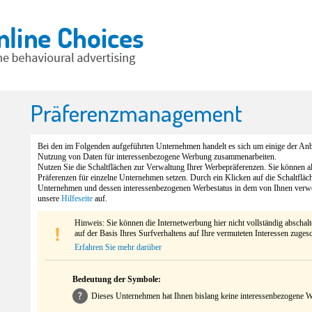
Präferenzmanagement
Bei den im Folgenden aufgeführten Unternehmen handelt es sich um einige der Anbi
Nutzung von Daten für interessenbezogene Werbung zusammenarbeiten.
Nutzen Sie die Schaltflächen zur Verwaltung Ihrer Werbepräferenzen. Sie können 
Präferenzen für einzelne Unternehmen setzen. Durch ein Klicken auf die Schaltfläc
Unternehmen und dessen interessenbezogenen Werbestatus in dem von Ihnen verw
unsere
Hilfeseite
auf.
Hinweis: Sie können die Internetwerbung hier nicht vollständig abschal
auf der Basis Ihres Surfverhaltens auf Ihre vermuteten Interessen zuges
Erfahren Sie mehr darüber
Bedeutung der Symbole:
Dieses Unternehmen hat Ihnen bislang keine interessenbezogene We