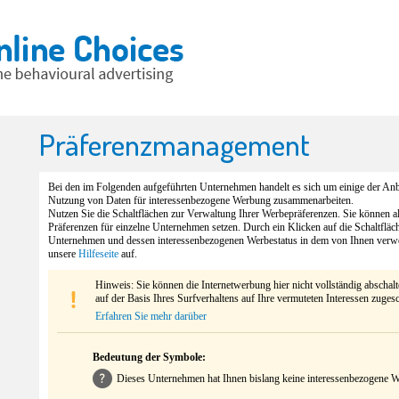
Präferenzmanagement
Bei den im Folgenden aufgeführten Unternehmen handelt es sich um einige der Anbi
Nutzung von Daten für interessenbezogene Werbung zusammenarbeiten.
Nutzen Sie die Schaltflächen zur Verwaltung Ihrer Werbepräferenzen. Sie können 
Präferenzen für einzelne Unternehmen setzen. Durch ein Klicken auf die Schaltfläc
Unternehmen und dessen interessenbezogenen Werbestatus in dem von Ihnen verw
unsere
Hilfeseite
auf.
Hinweis: Sie können die Internetwerbung hier nicht vollständig abschal
auf der Basis Ihres Surfverhaltens auf Ihre vermuteten Interessen zuges
Erfahren Sie mehr darüber
Bedeutung der Symbole:
Dieses Unternehmen hat Ihnen bislang keine interessenbezogene We