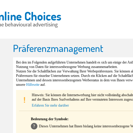
Präferenzmanagement
Bei den im Folgenden aufgeführten Unternehmen handelt es sich um einige der Anbi
Nutzung von Daten für interessenbezogene Werbung zusammenarbeiten.
Nutzen Sie die Schaltflächen zur Verwaltung Ihrer Werbepräferenzen. Sie können 
Präferenzen für einzelne Unternehmen setzen. Durch ein Klicken auf die Schaltfläc
Unternehmen und dessen interessenbezogenen Werbestatus in dem von Ihnen verw
unsere
Hilfeseite
auf.
Hinweis: Sie können die Internetwerbung hier nicht vollständig abschal
auf der Basis Ihres Surfverhaltens auf Ihre vermuteten Interessen zuges
Erfahren Sie mehr darüber
Bedeutung der Symbole:
Dieses Unternehmen hat Ihnen bislang keine interessenbezogene We