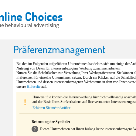
Präferenzmanagement
Bei den im Folgenden aufgeführten Unternehmen handelt es sich um einige der Anbi
Nutzung von Daten für interessenbezogene Werbung zusammenarbeiten.
Nutzen Sie die Schaltflächen zur Verwaltung Ihrer Werbepräferenzen. Sie können 
Präferenzen für einzelne Unternehmen setzen. Durch ein Klicken auf die Schaltfläc
Unternehmen und dessen interessenbezogenen Werbestatus in dem von Ihnen verw
unsere
Hilfeseite
auf.
Hinweis: Sie können die Internetwerbung hier nicht vollständig abschal
auf der Basis Ihres Surfverhaltens auf Ihre vermuteten Interessen zuges
Erfahren Sie mehr darüber
Bedeutung der Symbole:
Dieses Unternehmen hat Ihnen bislang keine interessenbezogene We