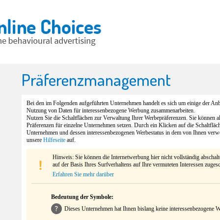
Präferenzmanagement
Bei den im Folgenden aufgeführten Unternehmen handelt es sich um einige der Anbi
Nutzung von Daten für interessenbezogene Werbung zusammenarbeiten.
Nutzen Sie die Schaltflächen zur Verwaltung Ihrer Werbepräferenzen. Sie können 
Präferenzen für einzelne Unternehmen setzen. Durch ein Klicken auf die Schaltfläc
Unternehmen und dessen interessenbezogenen Werbestatus in dem von Ihnen verw
unsere
Hilfeseite
auf.
Hinweis: Sie können die Internetwerbung hier nicht vollständig abschal
auf der Basis Ihres Surfverhaltens auf Ihre vermuteten Interessen zuges
Erfahren Sie mehr darüber
Bedeutung der Symbole:
Dieses Unternehmen hat Ihnen bislang keine interessenbezogene We