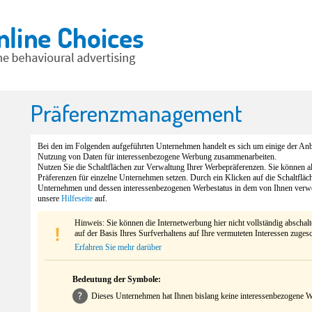
Präferenzmanagement
Bei den im Folgenden aufgeführten Unternehmen handelt es sich um einige der Anbi
Nutzung von Daten für interessenbezogene Werbung zusammenarbeiten.
Nutzen Sie die Schaltflächen zur Verwaltung Ihrer Werbepräferenzen. Sie können 
Präferenzen für einzelne Unternehmen setzen. Durch ein Klicken auf die Schaltfläc
Unternehmen und dessen interessenbezogenen Werbestatus in dem von Ihnen verw
unsere
Hilfeseite
auf.
Hinweis: Sie können die Internetwerbung hier nicht vollständig abschal
auf der Basis Ihres Surfverhaltens auf Ihre vermuteten Interessen zuges
Erfahren Sie mehr darüber
Bedeutung der Symbole:
Dieses Unternehmen hat Ihnen bislang keine interessenbezogene We