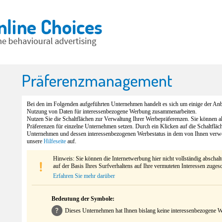
Präferenzmanagement
Bei den im Folgenden aufgeführten Unternehmen handelt es sich um einige der Anbi
Nutzung von Daten für interessenbezogene Werbung zusammenarbeiten.
Nutzen Sie die Schaltflächen zur Verwaltung Ihrer Werbepräferenzen. Sie können 
Präferenzen für einzelne Unternehmen setzen. Durch ein Klicken auf die Schaltfläc
Unternehmen und dessen interessenbezogenen Werbestatus in dem von Ihnen verw
unsere
Hilfeseite
auf.
Hinweis: Sie können die Internetwerbung hier nicht vollständig abschal
auf der Basis Ihres Surfverhaltens auf Ihre vermuteten Interessen zuges
Erfahren Sie mehr darüber
Bedeutung der Symbole:
Dieses Unternehmen hat Ihnen bislang keine interessenbezogene We