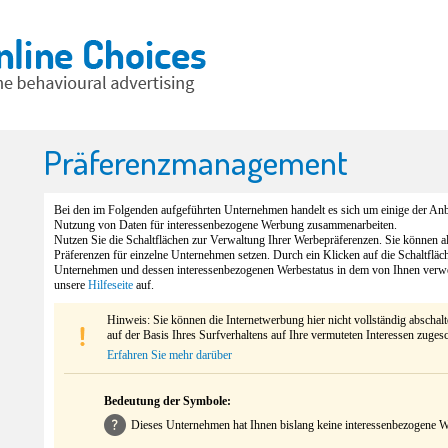
Präferenzmanagement
Bei den im Folgenden aufgeführten Unternehmen handelt es sich um einige der Anbi
Nutzung von Daten für interessenbezogene Werbung zusammenarbeiten.
Nutzen Sie die Schaltflächen zur Verwaltung Ihrer Werbepräferenzen. Sie können 
Präferenzen für einzelne Unternehmen setzen. Durch ein Klicken auf die Schaltfläc
Unternehmen und dessen interessenbezogenen Werbestatus in dem von Ihnen verw
unsere
Hilfeseite
auf.
Hinweis: Sie können die Internetwerbung hier nicht vollständig abschal
auf der Basis Ihres Surfverhaltens auf Ihre vermuteten Interessen zuges
Erfahren Sie mehr darüber
Bedeutung der Symbole:
Dieses Unternehmen hat Ihnen bislang keine interessenbezogene We