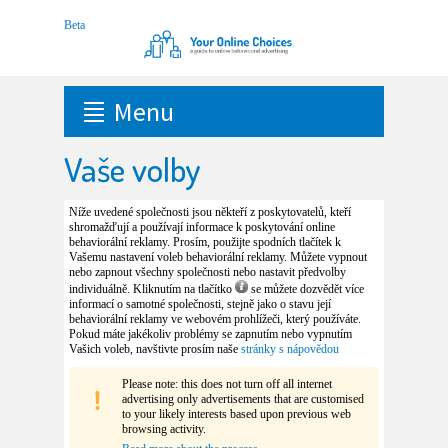
Menu
Vaše volby
Níže uvedené společnosti jsou někteří z poskytovatelů, kteří
shromažďují a používají informace k poskytování online
behaviorální reklamy. Prosím, použijte spodních tlačítek k
Vašemu nastavení voleb behaviorální reklamy. Můžete vypnout
nebo zapnout všechny společnosti nebo nastavit předvolby
individuálně. Kliknutím na tlačítko
se můžete dozvědět více
informací o samotné společnosti, stejně jako o stavu její
behaviorální reklamy ve webovém prohlížeči, který používáte.
Pokud máte jakékoliv problémy se zapnutím nebo vypnutím
Vašich voleb, navštivte prosím naše
stránky s nápovědou
Please note: this does not turn off all internet
advertising only advertisements that are customised
to your likely interests based upon previous web
browsing activity.