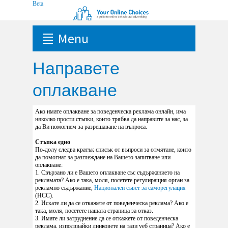
Menu
Направете
оплакване
Ако имате оплакване за поведенческа реклама онлайн, има
няколко прости стъпки, които трябва да направите за нас, за
да Ви помогнем за разрешаване на въпроса.
Стъпка едно
По-долу следва кратък списък от въпроси за отмятане, които
да помогнат за разглеждане на Вашето запитване или
оплакване:
1. Свързано ли е Вашето оплакване със съдържанието на
рекламата? Ако е така, моля, посетете регулиращия орган за
рекламно съдържание,
Национален съвет за саморегулация
(HCC).
2. Искате ли да се откажете от поведенческа реклама? Ако е
така, моля, посетете нашата страница за отказ.
3. Имате ли затруднение да се откажете от поведенческа
реклама, използвайки линковете на тази уеб страница? Ако е