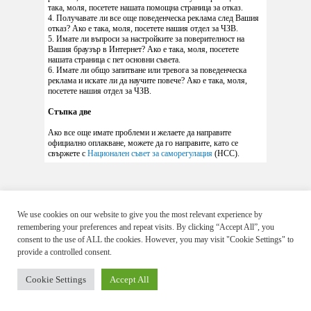
така, моля, посетете нашата помощна страница за отказ.
4. Получавате ли все още поведенческа реклама след Вашия
отказ? Ако е така, моля, посетете нашия отдел за ЧЗВ.
5. Имате ли въпроси за настройките за поверителност на
Вашия браузър в Интернет? Ако е така, моля, посетете
нашата страница с пет основни съвета.
6. Имате ли общо запитване или тревога за поведенческа
реклама и искате ли да научите повече? Ако е така, моля,
посетете нашия отдел за ЧЗВ.
Стъпка две
Ако все още имате проблеми и желаете да направите
официално оплакване, можете да го направите, като се
свържете с
Национален съвет за саморегулация
(HCC).
We use cookies on our website to give you the most relevant experience by
Copyright © 2009 - 2026 EDAA
remembering your preferences and repeat visits. By clicking “Accept All”, you
Общи условия
Политика за поверителност
Контакт
consent to the use of ALL the cookies. However, you may visit "Cookie Settings" to
provide a controlled consent.
Cookie Settings
Accept All