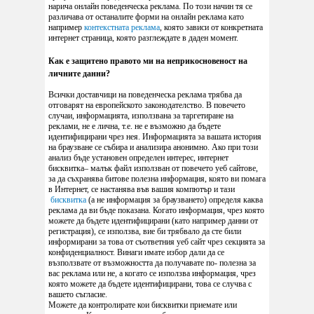
нарича онлайн поведенческа реклама. По този начин тя се
различава от останалите форми на онлайн реклама като
например
контекстната реклама
, която зависи от конкретната
интернет страница, която разглеждате в даден момент.
Как е защитено правото ми на неприкосновеност на
личните данни?
Всички доставчици на поведенческа реклама трябва да
отговарят на европейското законодателство. В повечето
случаи, информацията, използвана за таргетиране на
реклами, не е лична, т.е. не е възможно да бъдете
идентифицирани чрез нея. Информацията за вашата история
на браузване се събира и анализира анонимно. Ако при този
анализ бъде установен определен интерес, интернет
бисквитка– малък файл използван от повечето уеб сайтове,
за да съхранява битове полезна информация, която ви помага
в Интернет, се настанява във вашия компютър и тази
бисквитка
(а не информация за браузването) определя каква
реклама да ви бъде показана. Когато информация, чрез която
можете да бъдете идентифицирани (като например данни от
регистрация), се използва, вие би трябвало да сте били
информирани за това от съответния уеб сайт чрез секцията за
конфиденциалност. Винаги имате избор дали да се
възползвате от възможността да получавате по- полезна за
вас реклама или не, а когато се използва информация, чрез
която можете да бъдете идентифицирани, това се случва с
вашето съгласие.
Можете да контролирате кои бисквитки приемате или