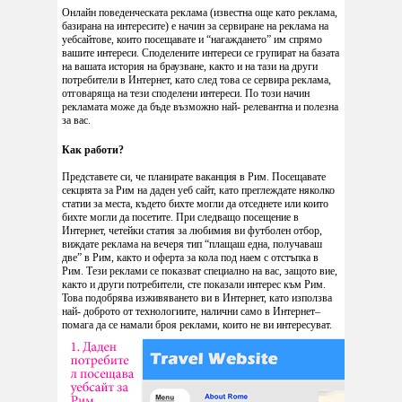
Онлайн поведенческата реклама (известна още като реклама,
базирана на интересите) е начин за сервиране на реклама на
уебсайтове, които посещавате и “нагаждането” им спрямо
вашите интереси. Споделените интереси се групират на базата
на вашата история на браузване, както и на тази на други
потребители в Интернет, като след това се сервира реклама,
отговаряща на тези споделени интереси. По този начин
рекламата може да бъде възможно най- релевантна и полезна
за вас.
Как работи?
Представете си, че планирате ваканция в Рим. Посещавате
секцията за Рим на даден уеб сайт, като преглеждате няколко
статии за места, където бихте могли да отседнете или които
бихте могли да посетите. При следващо посещение в
Интернет, четейки статия за любимия ви футболен отбор,
виждате реклама на вечеря тип “плащаш една, получаваш
две” в Рим, както и оферта за кола под наем с отстъпка в
Рим. Тези реклами се показват специално на вас, защото вие,
както и други потребители, сте показали интерес към Рим.
Това подобрява изживяването ви в Интернет, като използва
най- доброто от технологиите, налични само в Интернет–
помага да се намали броя реклами, които не ви интересуват.