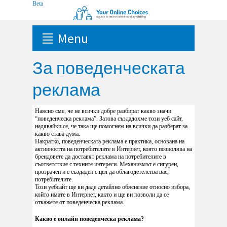
Menu
За поведенческата
реклама
Наясно сме, че не всички добре разбират какво значи
“поведенческа реклама”. Затова създадохме този уеб сайт,
надявайки се, че така ще помогнем на всички да разберат за
какво става дума.
Накратко, поведенческата реклама е практика, основана на
активността на потребителите в Интернет, която позволява на
брендовете да доставят реклама на потребителите в
съответствие с техните интереси. Механизмът е сигурен,
прозрачен и е създаден с цел да облагодетелства вас,
потребителите.
Този уебсайт ще ви даде детайлно обяснение относно избора,
който имате в Интернет, както и ще ви позволи да се
откажете от поведенческа реклама.
Какво е онлайн поведенческа реклама?